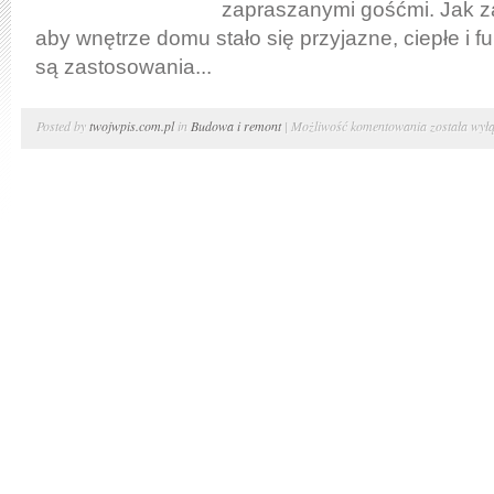
zapraszanymi gośćmi. Jak z
aby wnętrze domu stało się przyjazne, ciepłe i f
są zastosowania...
Jak
Posted by
twojwpis.com.pl
in
Budowa i remont
|
Możliwość komentowania
została wył
zaaranżowa
piękny
salon?