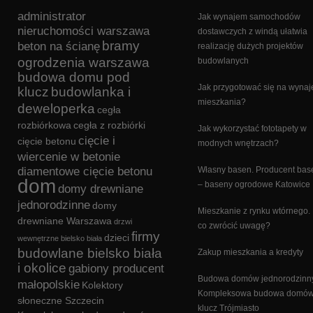
administrator
Jak wynajem samochodów
nieruchomości warszawa
dostawczych z windą ułatwia
bramy
beton na ścianę
realizację dużych projektów
ogrodzenia warszawa
budowlanych
budowa domu pod
Jak przygotować się na wyna
klucz
budowlanka i
mieszkania?
deweloperka
cegła
rozbiórkowa
cegła z rozbiórki
Jak wykorzystać fototapety w
cięcie i
cięcie betonu
modnych wnętrzach?
wiercenie w betonie
diamentowe cięcie betonu
Własny basen. Producent ba
dom
– baseny ogrodowe Katowice
domy drewniane
jednorodzinne
domy
Mieszkanie z rynku wtórnego.
drewniane Warszawa
drzwi
co zwrócić uwagę?
firmy
dzieci
wewnętrzne bielsko biała
budowlane bielsko biała
Zakup mieszkania a kredyty
i okolice
gabiony producent
Budowa domów jednorodzinn
małopolskie
Kolektory
Kompleksowa budowa domów
słoneczne Szczecin
klucz Trójmiasto