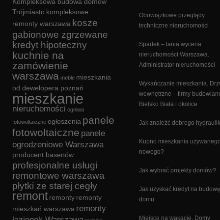
Kompleksowa budowa domów
Trójmiasto
kompleksowe
Obowiązkowe przeglądy
kosze
remonty warszawa
techniczne nieruchomości
gabionowe zgrzewane
kredyt hipoteczny
Spadek – tania wycena
kuchnie na
nieruchomości Warszawa.
zamówienie
Administrator nieruchomości
warszawa
mieszkania
meble
Wykańczanie mieszkania. Drz
od dewelopera poznań
mieszkanie
wewnętrzne – firmy budowlan
Bielsko Biała i okolice
nieruchomości
ogniwa
panele
ogłoszenia
fotowoltaiczne
Jak znaleźć dobrego hydrauli
fotowoltaiczne
panele
Kupno mieszkania używanego
ogrodzeniowe Warszawa
nowego?
producent basenów
profesjonalne usługi
Jak wybrać projekty domów?
remontowe warszawa
płytki ze starej cegły
Jak uzyskać kredyt na budow
remont
remonty
remonty
domu
remonty
mieszkań warszawa
Miejsce na wakacje. Domy
łazienek Warszawa