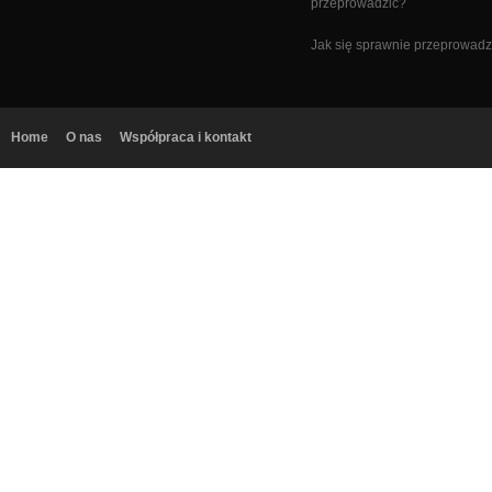
przeprowadzić?
Jak się sprawnie przeprowadz
Home
O nas
Współpraca i kontakt