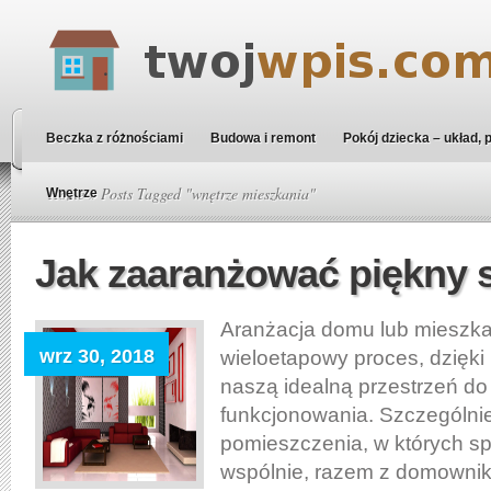
Beczka z różnościami
Budowa i remont
Pokój dziecka – układ, 
Home
» Posts Tagged "wnętrze mieszkania"
Wnętrze
Jak zaaranżować piękny 
Aranżacja domu lub mieszka
wrz 30, 2018
wieloetapowy proces, dzięk
naszą idealną przestrzeń d
funkcjonowania. Szczególni
pomieszczenia, w których s
wspólnie, razem z domownik