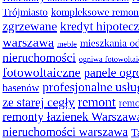
Trójmiasto
kompleksowe remon
zgrzewane
kredyt hipotec
warszawa
mieszkania o
meble
nieruchomości
ogniwa fotowolta
fotowoltaiczne
panele og
profesjonalne usł
basenów
remont
ze starej cegły
remo
remonty łazienek Warszaw
nieruchomości warszawa
T