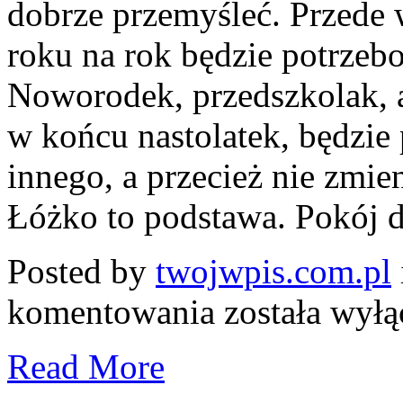
dobrze przemyśleć. Przede w
roku na rok będzie potrzeb
Noworodek, przedszkolak, 
w końcu nastolatek, będzie
innego, a przecież nie zmie
Łóżko to podstawa. Pokój dz
Posted by
twojwpis.com.pl
Umeblowanie
komentowania
została wył
do
pokoju
dziecięcego
Read More