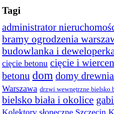
Tagi
administrator nieruchomoś
bramy ogrodzenia warsza
budowlanka i deweloperk
cięcie i wierce
cięcie betonu
dom
betonu
domy drewnia
Warszawa
drzwi wewnętrzne bielsko b
bielsko biała i okolice
gabi
Kolektory słoneczne Szczecin
K