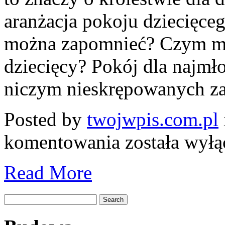
aranżacja pokoju dziecięc
można zapomnieć? Czym mu
dziecięcy? Pokój dla najmł
niczym nieskrępowanych z
Posted by
twojwpis.com.pl
Pokój
komentowania
została wył
dla
małych
domowników,
Read More
czyli
zaklęta
kraina
zabawy