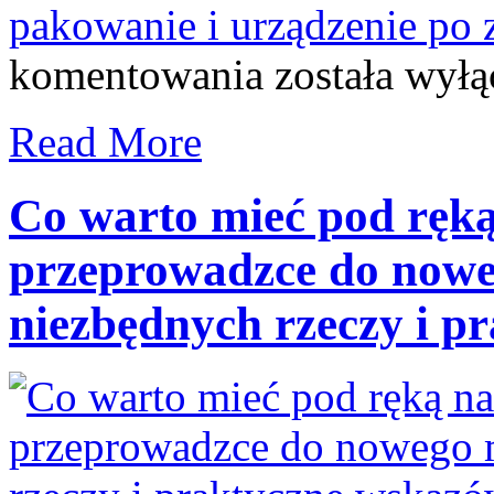
pakowanie i urządzenie po 
Jak
komentowania
została wył
skutecznie
ograniczyć
stres
Read More
przy
przeprowadzce
do
innego
Co warto mieć pod ręką
miasta
i
przeprowadzce do noweg
dobrze
się
przygotować
niezbędnych rzeczy i p