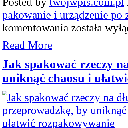
Posted by
twojwpis.com.pl
pakowanie i urządzenie po 
Co
komentowania
została wył
warto
mieć
pod
Read More
ręką
na
pierwszy
tydzień
Jak spakować rzeczy na
po
przeprowadzce
uniknąć chaosu i ułatw
do
nowego
miasta
–
lista
niezbędnych
rzeczy
i
praktyczne
wskazówki