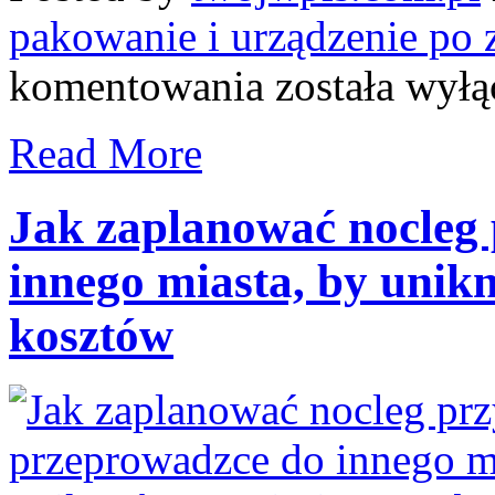
pakowanie i urządzenie po 
Jak
komentowania
została wył
spakować
rzeczy
na
Read More
dłuższą
przeprowadzkę,
by
uniknąć
Jak zaplanować nocleg
chaosu
i
innego miasta, by unikn
ułatwić
rozpakowywanie
kosztów