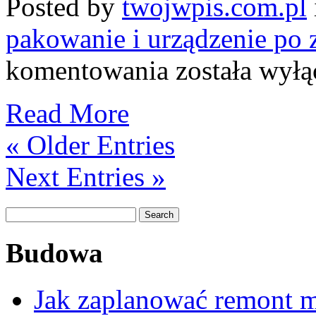
Posted by
twojwpis.com.pl
pakowanie i urządzenie po 
Jak
komentowania
została wył
skutecznie
zabezpieczyć
lustra
Read More
i
obrazy
« Older Entries
do
przeprowadzki:
praktyczny
Next Entries »
przewodnik
z
unikaniem
najczęstszych
błędów
Budowa
Jak zaplanować remont m