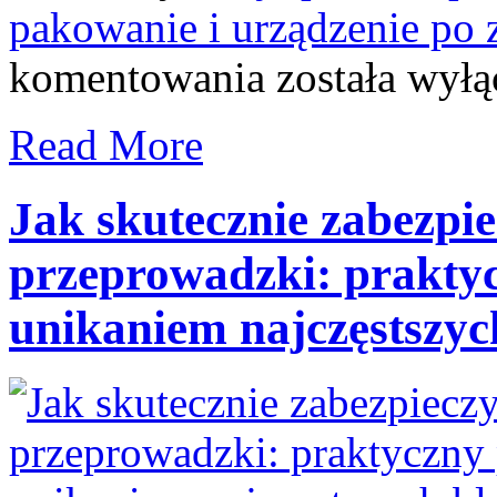
pakowanie i urządzenie po 
Jak
komentowania
została wył
prawidłowo
zabezpieczyć
materac
Read More
do
przeprowadzki,
by
uniknąć
Jak skutecznie zabezpie
uszkodzeń
i
przeprowadzki: prakty
zabrudzeń
unikaniem najczęstszyc