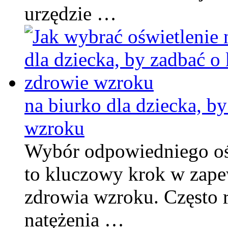
urzędzie …
na biurko dla dziecka, b
wzroku
Wybór odpowiedniego ośw
to kluczowy krok w zape
zdrowia wzroku. Często r
natężenia …