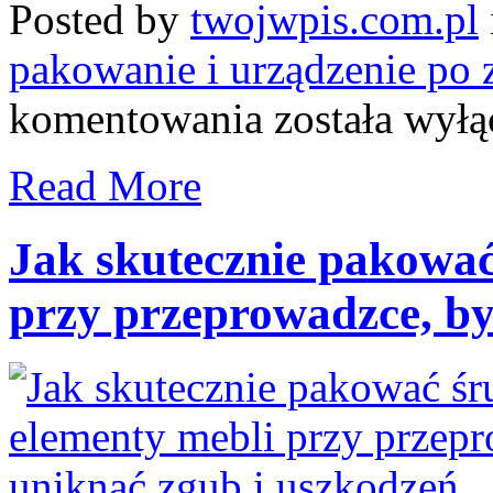
Posted by
twojwpis.com.pl
pakowanie i urządzenie po 
Jak
komentowania
została wył
zaplanować
nocleg
przy
Read More
przeprowadzce
do
innego
miasta,
Jak skutecznie pakować
by
uniknąć
przy przeprowadzce, by
stresu
i
niepotrzebnych
kosztów