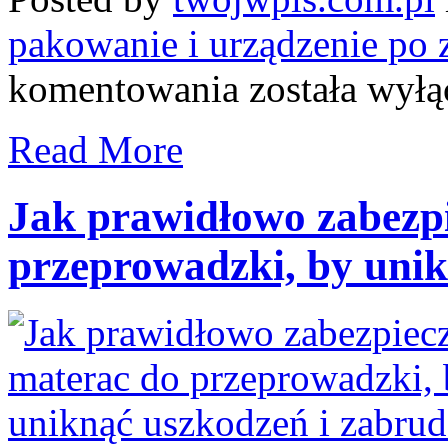
pakowanie i urządzenie po 
Jak
komentowania
została wył
skutecznie
pakować
śruby
Read More
i
elementy
mebli
przy
Jak prawidłowo zabezp
przeprowadzce,
by
przeprowadzki, by unik
uniknąć
zgub
i
uszkodzeń