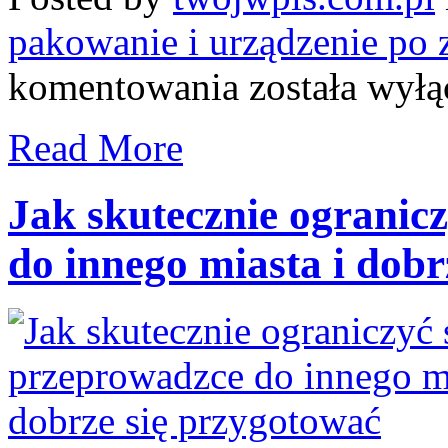
pakowanie i urządzenie po 
Oddanie
komentowania
została wył
mieszkania
po
wynajmie:
Read More
checklista
krok
po
kroku
Jak skutecznie ogranic
z
najczęstszymi
do innego miasta i dobr
błędami
i
praktycznymi
wskazówkami