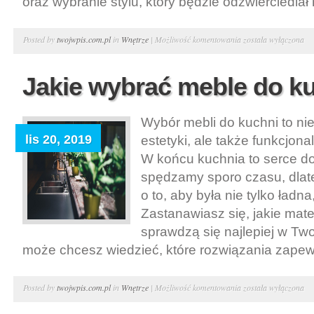
oraz wybranie stylu, który będzie odzwierciedlał 
Od
Posted by
twojwpis.com.pl
in
Wnętrze
|
Możliwość komentowania
została wyłączona
czego
zacząć
Jakie wybrać meble do k
remont
sypialni?
Wybór mebli do kuchni to nie
lis 20, 2019
estetyki, ale także funkcjonal
W końcu kuchnia to serce d
spędzamy sporo czasu, dlat
o to, aby była nie tylko ładna
Zastanawiasz się, jakie mater
sprawdzą się najlepiej w Two
może chcesz wiedzieć, które rozwiązania zapewn
Jakie
Posted by
twojwpis.com.pl
in
Wnętrze
|
Możliwość komentowania
została wyłączona
wybrać