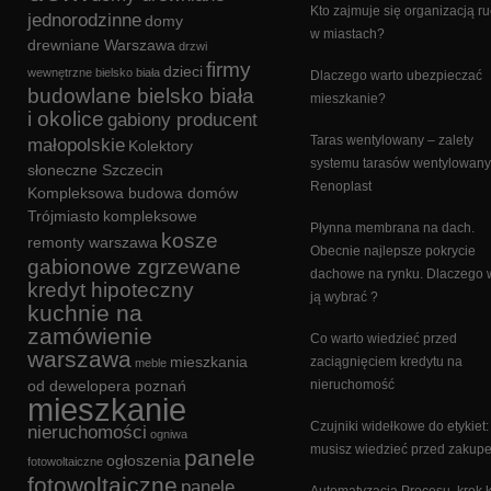
Kto zajmuje się organizacją r
jednorodzinne
domy
w miastach?
drewniane Warszawa
drzwi
firmy
dzieci
wewnętrzne bielsko biała
Dlaczego warto ubezpieczać
budowlane bielsko biała
mieszkanie?
i okolice
gabiony producent
Taras wentylowany – zalety
małopolskie
Kolektory
systemu tarasów wentylowan
słoneczne Szczecin
Renoplast
Kompleksowa budowa domów
Trójmiasto
kompleksowe
Płynna membrana na dach.
kosze
remonty warszawa
Obecnie najlepsze pokrycie
gabionowe zgrzewane
dachowe na rynku. Dlaczego 
kredyt hipoteczny
ją wybrać ?
kuchnie na
zamówienie
Co warto wiedzieć przed
warszawa
mieszkania
zaciągnięciem kredytu na
meble
od dewelopera poznań
nieruchomość
mieszkanie
Czujniki widełkowe do etykiet:
nieruchomości
ogniwa
musisz wiedzieć przed zakup
panele
ogłoszenia
fotowoltaiczne
fotowoltaiczne
panele