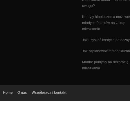
uwagę?
Kredyty hipoteczne a możliwo
młodych Polaków na zakup
mieszkania
Jak uzyskać kredyt hipoteczn
Jak zaplanować remont kuchn
Modne pomysły na dekorację
mieszkania
Home
O nas
Współpraca i kontakt