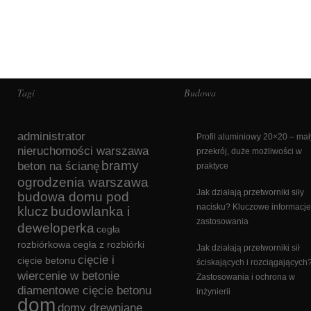
Tagi
Budowa
administrator
Profil aluminiowy 20×20 – mał
nieruchomości warszawa
przekrój, duże możliwości w
bramy
beton na ścianę
praktyce
ogrodzenia warszawa
Jak działają przetworniki siły
budowa domu pod
nacisku? Kluczowe informacje
klucz
budowlanka i
zastosowania
deweloperka
cegła
rozbiórkowa
cegła z rozbiórki
Jak działają przetworniki sił
cięcie i
cięcie betonu
ściskających i rozciągających
wiercenie w betonie
Zastosowania i ochrona w
diamentowe cięcie betonu
inżynierii
dom
domy drewniane