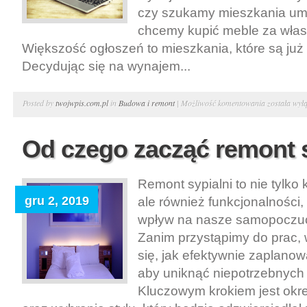
czy szukamy mieszkania um
chcemy kupić meble za włas
Większość ogłoszeń to mieszkania, które są ju
Decydując się na wynajem...
Na
Posted by
twojwpis.com.pl
in
Budowa i remont
|
Możliwość komentowania
została wył
co
zwrócić
Od czego zacząć remont s
uwagę
przy
Remont sypialni to nie tylko 
wynajmie
gru 2, 2019
ale również funkcjonalności
mieszkania?
wpływ na nasze samopoczuci
Zanim przystąpimy do prac, 
się, jak efektywnie zaplanow
aby uniknąć niepotrzebnych 
Kluczowym krokiem jest okr