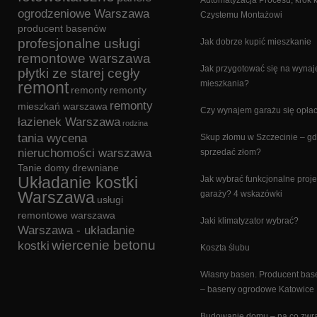
Automatyzacja Procesu, krok 
ogrodzeniowe Warszawa
Czystemu Montażowi
producent basenów
profesjonalne usługi
Jak dobrze kupić mieszkanie
remontowe warszawa
Jak przygotować się na wyna
płytki ze starej cegły
remont
mieszkania?
remonty
remonty
remonty
mieszkań warszawa
Czy wynajem garażu się opła
łazienek Warszawa
rodzina
tania wycena
Skup złomu w Szczecinie – gd
nieruchomości warszawa
sprzedać złom?
Tanie domy drewniane
Układanie kostki
Jak wybrać funkcjonalne proje
Warszawa
garaży? 4 wskazówki
usługi
remontowe warszawa
Jaki klimatyzator wybrać?
Warszawa - układanie
wiercenie betonu
kostki
Koszta ślubu
Własny basen. Producent ba
– baseny ogrodowe Katowice
Budowanie domu – na co zwr