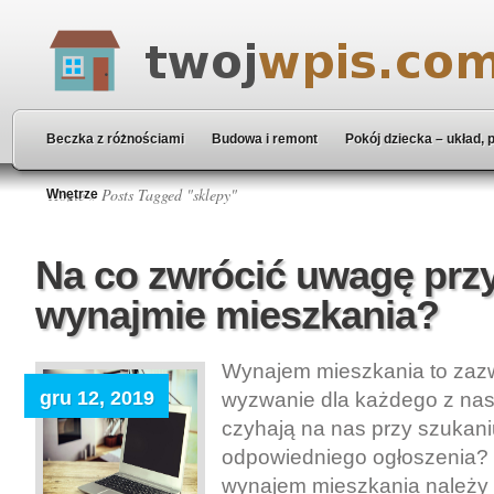
Beczka z różnościami
Budowa i remont
Pokój dziecka – układ, 
Home
» Posts Tagged "sklepy"
Wnętrze
Na co zwrócić uwagę prz
wynajmie mieszkania?
Wynajem mieszkania to zaz
gru 12, 2019
wyzwanie dla każdego z nas.
czyhają na nas przy szukani
odpowiedniego ogłoszenia? 
wynajem mieszkania należy 